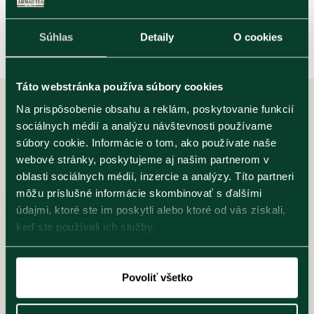
Súhlas
Detaily
O cookies
Táto webstránka používa súbory cookies
Na prispôsobenie obsahu a reklám, poskytovanie funkcií
sociálnych médií a analýzu návštevnosti používame
súbory cookie. Informácie o tom, ako používate naše
Prihlásenie na odber noviniek
webové stránky, poskytujeme aj našim partnerom v
Aby vám neunikla žiadna novinka zo sveta čaju,
oblasti sociálnych médií, inzercie a analýzy. Títo partneri
nechajte nám na seba kontakt. Nespamujeme, len
sa vám občas pripomenieme.
môžu príslušné informácie skombinovať s ďalšími
údajmi, ktoré ste im poskytli alebo ktoré od vás získali,
keď ste používali ich služby.
ODOBERAŤ
Povoliť všetko
Súhlasím a obeznámil som sa s informáciami