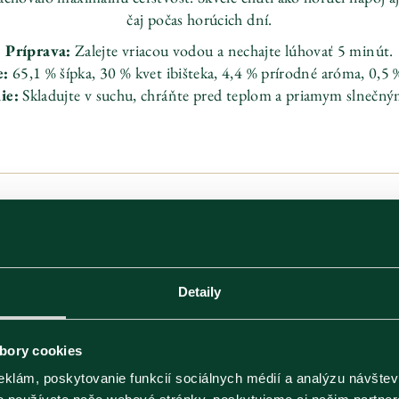
čaj počas horúcich dní.
Príprava:
Zalejte vriacou vodou a nechajte lúhovať 5 minút.
e:
65,1 % šípka, 30 % kvet ibišteka, 4,4 % prírodné aróma, 0,5 
ie:
Skladujte v suchu, chráňte pred teplom a priamym slnečný
Ean kód
054881000031
katalógové číslo
108
Veľkosť balenia
20ks x 2g
Rozmery (Š×V×H)
80 x 130 x 70
Detaily
Kategória
Ovocné a bylinné čaje
bory cookies
eklám, poskytovanie funkcií sociálnych médií a analýzu návšte