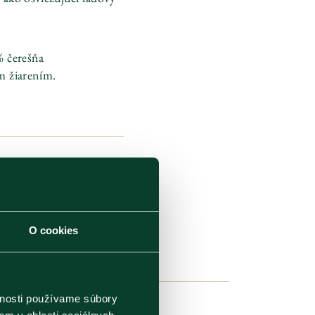
% čerešňa
m žiarením.
O cookies
vnosti používame súbory