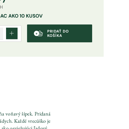
PH
IAC AKO 10 KUSOV
PRIDAŤ DO
KOŠÍKA
ňa voňavý šípek. Pridaná
nádych. Každé vrecúško je
j ako osviežujúci ľadový