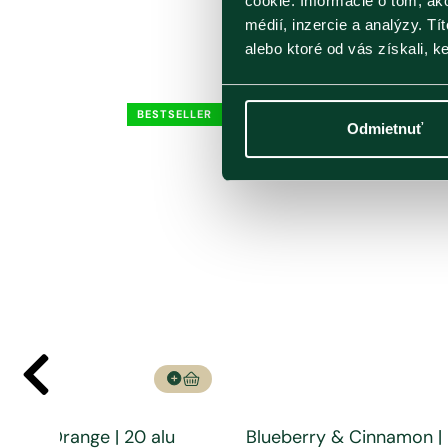
cookie. Informácie o tom, ak
médií, inzercie a analýzy. Tí
alebo ktoré od vás získali, ke
BESTSELLER
Odmietnuť
go & Orange | 20 alu
Blueberry & Cinnamon | 