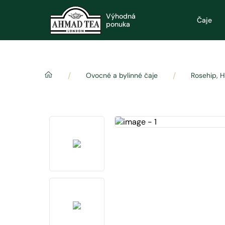
Výhodná
Čaje
ponuka
/
/
Ovocné a bylinné čaje
Rosehip, H