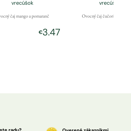
vrecúšok
vrecúšok
ocný čaj mango a pomaranč
Ovocný čaj čučoriedka a ško
3.47
€
€
ete radu?
Overené zákazníkmi