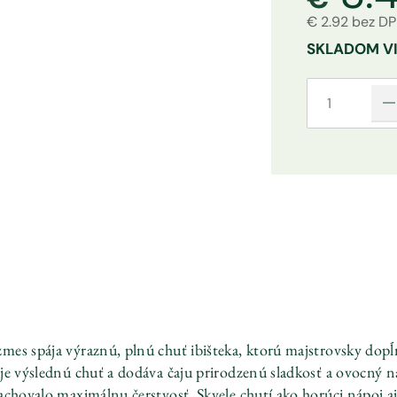
€ 2.92 bez D
SKLADOM
V
mes spája výraznú, plnú chuť ibišteka, ktorú majstrovsky dopĺ
uje výslednú chuť a dodáva čaju prirodzenú sladkosť a ovocný 
 zachovalo maximálnu čerstvosť. Skvele chutí ako horúci nápoj a