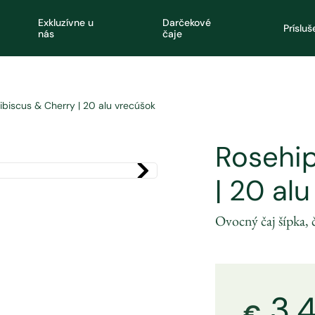
Exkluzívne u
Darčekové
Príslu
nás
čaje
ibiscus & Cherry | 20 alu vrecúšok
Rosehip
| 20 al
Ovocný čaj šípka, č
3.
€