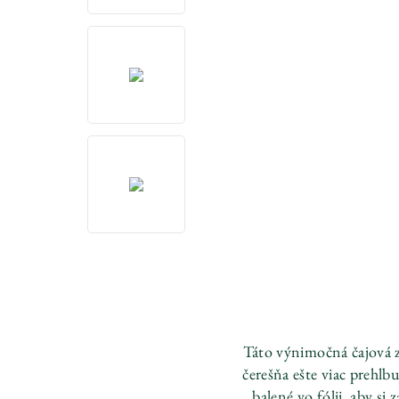
Táto výnimočná čajová z
čerešňa ešte viac prehlb
balené vo fólii, aby si