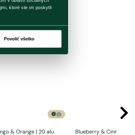
om v oblasti sociálnych
mi, ktoré ste im poskytli
BESTSELLER
Povoliť všetko
ngo & Orange | 20 alu
Blueberry & Cinnamon |