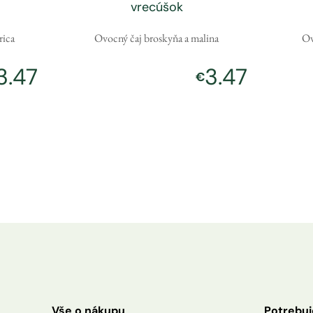
vrecúšok
rica
Ovocný čaj broskyňa a malina
Ov
3.47
3.47
€
Vše o nákupu
Potrebuj