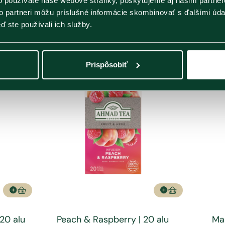
o používate naše webové stránky, poskytujeme aj našim partner
to partneri môžu príslušné informácie skombinovať s ďalšími údaj
Súvisiace produkty
ď ste používali ich služby.
Prispôsobiť
20 alu
Peach & Raspberry | 20 alu
Ma