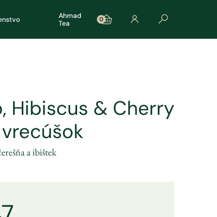
Ahmad
šenstvo
0
Tea
, Hibiscus & Cherry
u vrecúšok
erešňa a ibištek
47