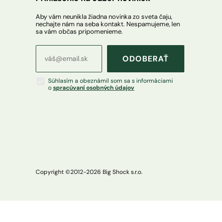
Aby vám neunikla žiadna novinka zo sveta čaju,
nechajte nám na seba kontakt. Nespamujeme, len
sa vám občas pripomenieme.
ODOBERAŤ
Súhlasím a obeznámil som sa s informáciami
o
spracúvaní osobných údajov
Copyright ©2012-
2026
Big Shock s.r.o.