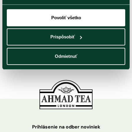
Čaje
Čaje podľa
balenia
Výhodná
Povoliť všetko
ponuka
Darčekové
Príslušenstvo
Ahmad Tea
Prispôsobiť
čaje
Odmietnuť
Prihlásenie na odber noviniek