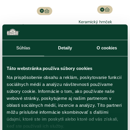
Keramický hrnček
Čajová lyžička
s infuzérom a
hranatá
bambusovým
viečkom
Hrnček 300 ml
Súhlas
Detaily
O cookies
0.92
€
8.22
€
Táto webstránka používa súbory cookies
Na prispôsobenie obsahu a reklám, poskytovanie funkcií
sociálnych médií a analýzu návštevnosti používame
súbory cookie. Informácie o tom, ako používate naše
webové stránky, poskytujeme aj našim partnerom v
oblasti sociálnych médií, inzercie a analýzy. Títo partneri
môžu príslušné informácie skombinovať s ďalšími
údajmi, ktoré ste im poskytli alebo ktoré od vás získali,
keď ste používali ich služby.