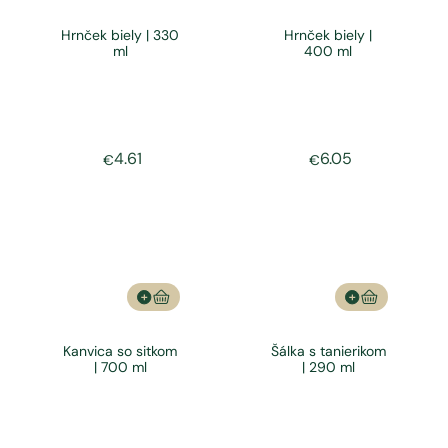
Hrnček biely | 330
Hrnček biely |
ml
400 ml
4.61
6.05
€
€
Kanvica so sitkom
Šálka s tanierikom
| 700 ml
| 290 ml