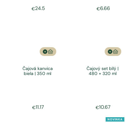
24.5
6.66
€
€
Čajová kanvica
Čajový set bílý |
biela | 350 ml
480 + 320 ml
11.17
10.67
€
€
NOVINKA