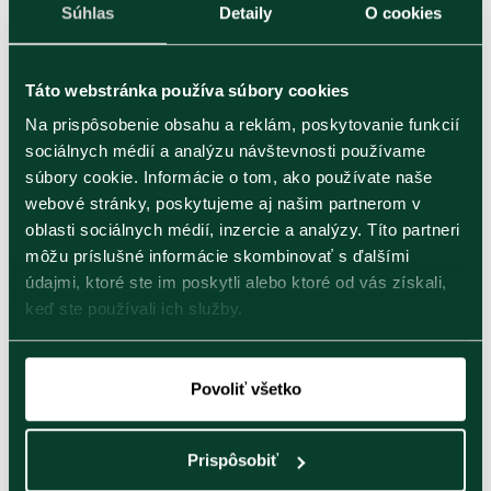
Ahmad Tea pre Českú republiku a Slovenskú republiku.
Súhlas
Detaily
O cookies
Big Shock s.r.o.
Na Viničních horách 1831/16
Táto webstránka používa súbory cookies
160 00 Praha 6
Na prispôsobenie obsahu a reklám, poskytovanie funkcií
sociálnych médií a analýzu návštevnosti používame
IČO: 45795436
súbory cookie. Informácie o tom, ako používate naše
č.ú .: 300027133/0300
webové stránky, poskytujeme aj našim partnerom v
Spoločnosť vznikla zápisom do OR 21.9.1992 na
oblasti sociálnych médií, inzercie a analýzy. Títo partneri
Mestskom súde v Prahe, oddiel C, vložka 11429
môžu príslušné informácie skombinovať s ďalšími
údajmi, ktoré ste im poskytli alebo ktoré od vás získali,
keď ste používali ich služby.
Povoliť všetko
Prispôsobiť