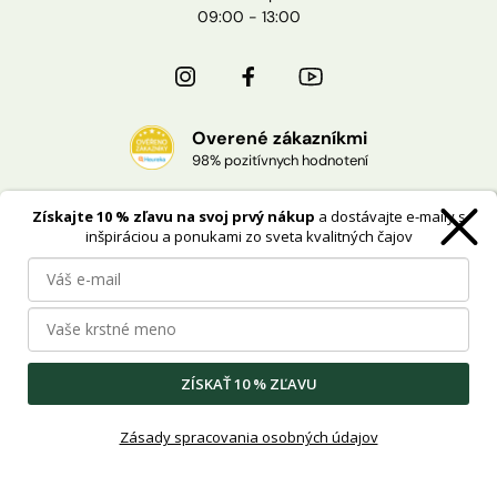
09:00 - 13:00
Overené zákazníkmi
98% pozitívnych hodnotení
Získajte 10 % zľavu na svoj prvý nákup
a dostávajte e-maily s
Doprava zdarma
inšpiráciou a ponukami zo sveta kvalitných čajov
pri nákupe od 40 €
Oficiálnej distribúcie
pre Česko a Slovensko
ZÍSKAŤ 10 % ZĽAVU
Cookies
Ochrana osobných údajov
Zásady spracovania osobných údajov
Copyright ©2012-
2026
Big Shock s.r.o.