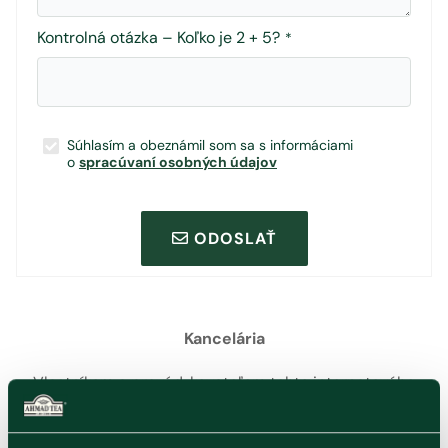
Kontrolná otázka – Koľko je 2 + 5?
*
Súhlasím a obeznámil som sa s informáciami
o
spracúvaní osobných údajov
ODOSLAŤ
Kancelária
Vlastníkom a prevádzkovateľom tohto internetového
obchodu je spoločnosť Big Shock s.r.o. (skôr pod názvom
Al-Namura spol. s r.o.) výhradný distribútor značky