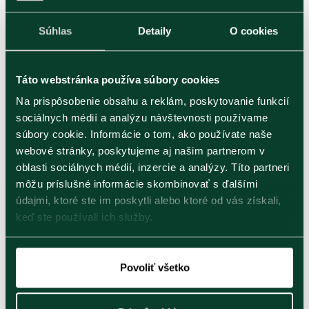
úväzkom)
Drevená kazeta s výberom
Zelený čaj
čajov
Súhlas
Detaily
O cookies
8.1
40.78
€
€
Táto webstránka používa súbory cookies
Na prispôsobenie obsahu a reklám, poskytovanie funkcií
sociálnych médií a analýzu návštevnosti používame
súbory cookie. Informácie o tom, ako používate naše
webové stránky, poskytujeme aj našim partnerom v
-14%
oblasti sociálnych médií, inzercie a analýzy. Títo partneri
môžu príslušné informácie skombinovať s ďalšími
Rooibos &
údajmi, ktoré ste im poskytli alebo ktoré od vás získali,
Tea Chest Four |
Cinnamon | 20 alu
40 alu sáčkov
keď ste používali ich služby.
vrecúšok
Kolekcia čiernych a
Bylinný čaj rooibos a
zelených čajov
škorica
Povoliť všetko
10.2
3.47
€ 12
€
€