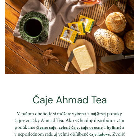
Čaje Ahmad Tea
V našom obchode si môžete vyberať z najširšej ponuky
čajov značky Ahmad Tea. Ako výhradný distribútor vám
ponúkame
,
,
a
a
čierne čaje
zelené čaje
čaje ovocné
bylinné
v neposlednom rade aj veľmi obľúbené
. Zvoliť
čaje ľadové