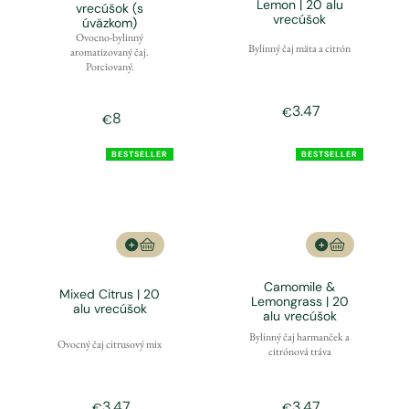
Lemon | 20 alu
vrecúšok (s
vrecúšok
úväzkom)
Ovocno-bylinný
Bylinný čaj mäta a citrón
aromatizovaný čaj.
Porciovaný.
3.47
€
8
€
BESTSELLER
BESTSELLER
Camomile &
Mixed Citrus | 20
Lemongrass | 20
alu vrecúšok
alu vrecúšok
Bylinný čaj harmanček a
Ovocný čaj citrusový mix
citrónová tráva
3.47
3.47
€
€