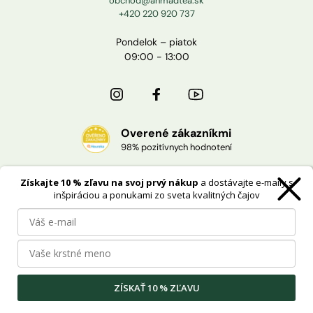
obchod@ahmadtea.sk
+420 220 920 737
Pondelok – piatok
09:00 - 13:00
Overené zákazníkmi
98% pozitívnych hodnotení
Získajte 10 % zľavu na svoj prvý nákup
a dostávajte e-maily s
Doprava zdarma
inšpiráciou a ponukami zo sveta kvalitných čajov
pri nákupe od 40 €
Oficiálnej distribúcie
pre Česko a Slovensko
ZÍSKAŤ 10 % ZĽAVU
Cookies
Ochrana osobných údajov