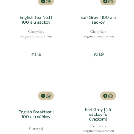
English Tea No.1 |
Earl Grey | 100 alu
100 alu sáčkov
sáčkov
Čierny čaj s
Čierny čaj s
bergamotovou arómou
bergamotovou arómou
11.9
11.9
€
€
Earl Grey | 25
English Breakfast |
sáčkov (s
100 alu sáčkov
úväzkom)
Čierny čaj s
Čierny čaj
bergamotovou arómou