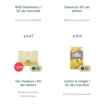
Wild Strawberry |
Classical | 60 alu
20 alu vrecúšok
sáčkov
Ovocný čaj lesné jahody
Kolekcia čiernych čajov
3.47
10.5
€
€
-20%
Tea Treasure | 60
Lemon & Ginger |
alu sáčkov
20 alu vrecúšok
Kolekcia čiernych a
Ovocný čaj citrón a zázvor
zelených čajov