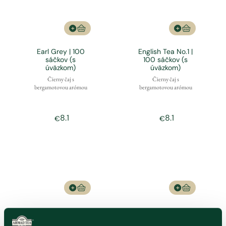
Earl Grey | 100
English Tea No.1 |
sáčkov (s
100 sáčkov (s
úväzkom)
úväzkom)
Čierny čaj s
Čierny čaj s
bergamotovou arómou
bergamotovou arómou
8.1
8.1
€
€
Green Tea | 100
Tea Keeper | 80
sáčkov (s
alu sáčkov