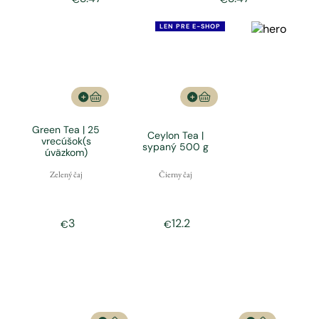
LEN PRE E-SHOP
Green Tea | 25
Ceylon Tea |
vrecúšok(s
sypaný 500 g
úväzkom)
Zelený čaj
Čierny čaj
3
12.2
€
€