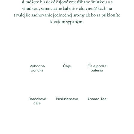
si môžete klasické čajové vrecúška so šnúrkou a s
visačkou, samostatne balené v alu vrecúškach na
trvalejšie zachovanie jedinečnej arómy alebo sa prikloníte
k čajom sypaným.
Výhodná
Čaje
Čaje podľa
ponuka
balenia
Darčekové
Príslušenstvo
Ahmad Tea
čaje