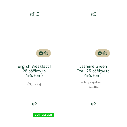
11.9
3
€
€
English Breakfast |
Jasmine Green
25 sáčkov (s
Tea | 25 sáčkov (s
úväzkom)
úväzkom)
Zelený čaj s kvetmi
Čierny čaj
jazmínu
3
3
€
€
BESTSELLER