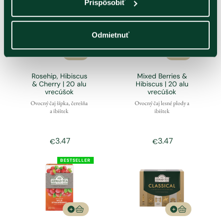
Prispôsobiť
Odmietnuť
Rosehip, Hibiscus
Mixed Berries &
& Cherry | 20 alu
Hibiscus | 20 alu
vrecúšok
vrecúšok
Ovocný čaj šípka, čerešňa
Ovocný čaj lesné plody a
a ibištek
ibištek
3.47
3.47
€
€
BESTSELLER