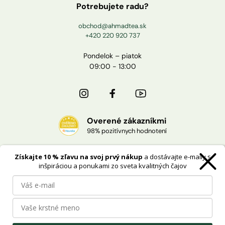
Potrebujete radu?
obchod@ahmadtea.sk
+420 220 920 737
Pondelok – piatok
09:00 - 13:00
Overené zákazníkmi
98% pozitívnych hodnotení
Získajte 10 % zľavu na svoj prvý nákup
a dostávajte e-maily s
Doprava zdarma
inšpiráciou a ponukami zo sveta kvalitných čajov
pri nákupe od 40 €
Oficiálnej distribúcie
pre Česko a Slovensko