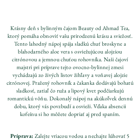
Krásny deň s bylinným čajom Beauty od Ahmad Tea,
ktorý pomáha obnoviť vašu prirodzenú krásu a sviežosť.
Tento lahodný nápoj spája sladkú chuť broskyne a
blahodarného aloe vera s osviežujúcou alojziou
citrónovou a jemnou chuťou rohovníka. Naši čajoví
majstri pri príprave tejto ovocno-bylinnej zmesi
vychádzajú zo živých listov žihľavy a voňavej alojzie
citrónovej. Pražený rohovník a čakanka dodávajú bohatú
sladkosť, zatiaľ čo ruža a lipový kvet podčiarkujú
romantickú vôňu. Dokonalý nápoj na akúkoľvek dennú
dobu, ktorý vás povzbudí a osvieži. Vďaka absencii
kofeínu si ho môžete dopriať aj pred spaním.
Príprava:
Zalejte vriacou vodou a nechajte lúhovať 5