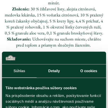
minút.
Zloženie:
30 % žihľavové listy, alojzia citrónová,
medovka lekárska, 15 % voňatka citrónová, 10 % pražený
koreň čakanky obyčajnej, 5 % kvety lipy, 4,4 % príchuť, 4
% pražený rohovník, 1 % okvetné lístky červených ruží,
0,5 % granule aloe vera, 0,1 % granule broskyňovej šťavy.
Skladovanie:
Uchovávajte na suchom mieste, chráňte
pred teplom a priamym slnečným žiarením.
Ean kód
054881020398
Súhlas
Detaily
O cookies
katalógové číslo
105
Veľkosť balenia
20ks x 1,5g
Rozmery (Š×V×H)
80 x 130 x 70
Táto webstránka používa súbory cookies
Kategória
Funkčné čaje
Na prispôsobenie obsahu a reklám, poskytovanie funkcií
sociálnych médií a analýzu návštevnosti používame
súbory cookie. Informácie o tom, ako používate naše