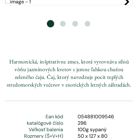
Harmonická, inšpiratívne zmes, ktorá vyrovnáva silnú
vôňu jazmínových kvetov s jemne ľahkou chuťou
zeleného čaju. Čaj, ktorý navodzuje pocit teplých
stredomorských večerov v exotických letných záhradách.
Ean kód
054881009546
katalógové číslo
296
Veľkosť balenia
100g sypaný
Rozmery (Š×V×H)
50 x 127 x 80