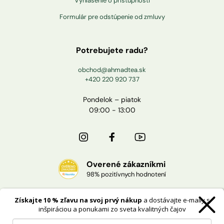
Vyhlásenie o prístupnosti
Formulár pre odstúpenie od zmluvy
Potrebujete radu?
obchod@ahmadtea.sk
+420 220 920 737
Pondelok – piatok
09:00 - 13:00
Overené zákazníkmi
98% pozitívnych hodnotení
Získajte 10 % zľavu na svoj prvý nákup
a dostávajte e-maily s
Doprava zdarma
inšpiráciou a ponukami zo sveta kvalitných čajov
pri nákupe od 40 €