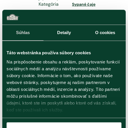
Kategória
Sypané čaje
Súhlas
Detaily
O cookies
Súvisiace produkty
Táto webstránka používa súbory cookies
Na prispôsobenie obsahu a reklám, poskytovanie funkcií
sociálnych médií a analýzu návštevnosti používame
súbory cookie. Informácie o tom, ako používate naše
webové stránky, poskytujeme aj našim partnerom v
oblasti sociálnych médií, inzercie a analýzy. Títo partneri
môžu príslušné informácie skombinovať s ďalšími
Jasmine Green
údajmi, ktoré ste im poskytli alebo ktoré od vás získali,
Tea | 25 sáčkov (s
úväzkom)
keď ste používali ich služby.
Zelený čaj s kvetmi
jazmínu