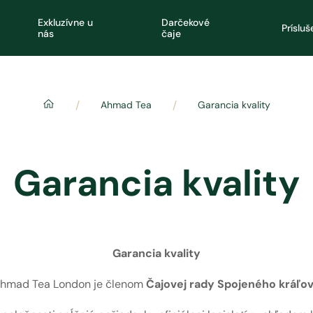
Exkluzívne u
Darčekové
Príslu
nás
čaje
/
/
Ahmad Tea
Garancia kvality
Garancia kvality
Garancia kvality
Ahmad Tea London je členom
Čajovej rady Spojeného kráľo