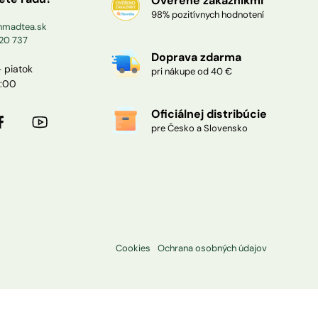
Overené zákazníkmi
98% pozitívnych hodnotení
madtea.sk
20 737
Doprava zdarma
 piatok
pri nákupe od 40 €
3:00
Oficiálnej distribúcie
pre Česko a Slovensko
Cookies
Ochrana osobných údajov