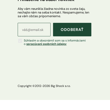
Aby vám neunikla žiadna novinka zo sveta čaju,
nechajte nám na seba kontakt. Nespamujeme, len
sa vám občas pripomenieme.
ODOBERAŤ
Súhlasím a obeznámil som sa s informáciami
o
spracúvaní osobných údajov
Copyright ©2012-
2026
Big Shock s.r.o.