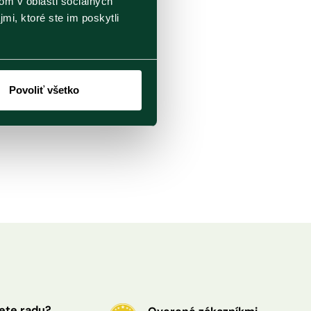
om v oblasti sociálnych
mi, ktoré ste im poskytli
Povoliť všetko
ete radu?