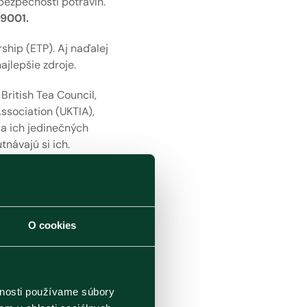
bezpečnosti potravín.
 9001.
ship (ETP). Aj naďalej
jlepšie zdroje.
British Tea Council,
Association (UKTIA),
 a ich jedinečných
tnávajú si ich.
Affairs (Ministerstvo
y Executive (Stratégia
úra).
O cookies
ú prestížne ocenenia
ročnejších gurmánov –
potravín, ale aj
ds existuje už od roku
vnosti používame súbory
ňovanie špeciálnych