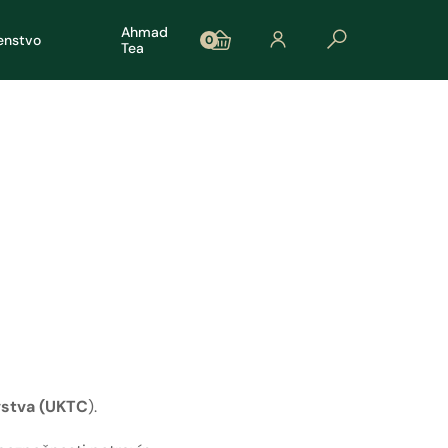
Ahmad
šenstvo
0
Tea
vstva (UKTC
).