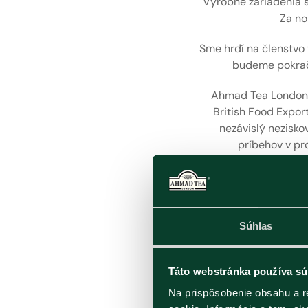
Výrobné zariadenia s
Za no
Sme hrdí na členstvo 
budeme pokračo
Ahmad Tea London ti
British Food Export
nezávislý nezisko
príbehov v pro
Ďalej sme činní v in
pre životné prostredi
pre 
Súhlas
Je nám cťou, že naš
Great Taste Awards
kritikov z obla
Táto webstránka používa sú
spisovateľov a noviná
Na prispôsobenie obsahu a r
1995 a je vo Veľke